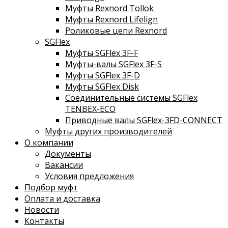
Муфты Rexnord Tollok
Муфты Rexnord Lifelign
Роликовые цепи Rexnord
SGFlex
Муфты SGFlex 3F-F
Муфты-валы SGFlex 3F-S
Муфты SGFlex 3F-D
Муфты SGFlex Disk
Соединительные системы SGFlex
TENBEX-ECO
Приводные валы SGFlex-3FD-CONNECT
Муфты других производителей
О компании
Документы
Вакансии
Условия предложения
Подбор муфт
Оплата и доставка
Новости
Контакты