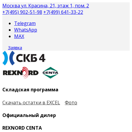
Москва
ул. Красина, 21, этаж 1, пом. 2
+7(495) 902-51-98
+7(499) 641-33-22
Telegram
WhatsApp
MAX
Заявка
Складская программа
Скачать остатки в EXCEL
Фото
Официальный дилер
REXNORD CENTA