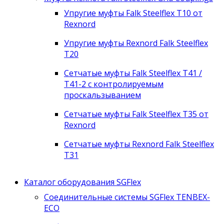
Упругие муфты Falk Steelflex T10 от
Rexnord
Упругие муфты Rexnord Falk Steelflex
T20
Сетчатые муфты Falk Steelflex T41 /
T41-2 с контролируемым
проскальзыванием
Сетчатые муфты Falk Steelflex T35 от
Rexnord
Сетчатые муфты Rexnord Falk Steelflex
T31
Каталог оборудования SGFlex
Соединительные системы SGFlex TENBEX-
ECO