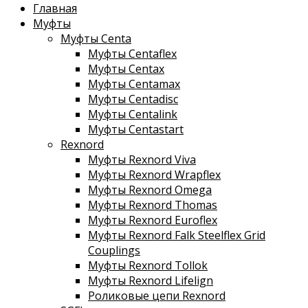
Главная
Муфты
Муфты Centa
Муфты Centaflex
Муфты Centax
Муфты Centamax
Муфты Centadisc
Муфты Centalink
Муфты Centastart
Rexnord
Муфты Rexnord Viva
Муфты Rexnord Wrapflex
Муфты Rexnord Omega
Муфты Rexnord Thomas
Муфты Rexnord Euroflex
Муфты Rexnord Falk Steelflex Grid
Couplings
Муфты Rexnord Tollok
Муфты Rexnord Lifelign
Роликовые цепи Rexnord