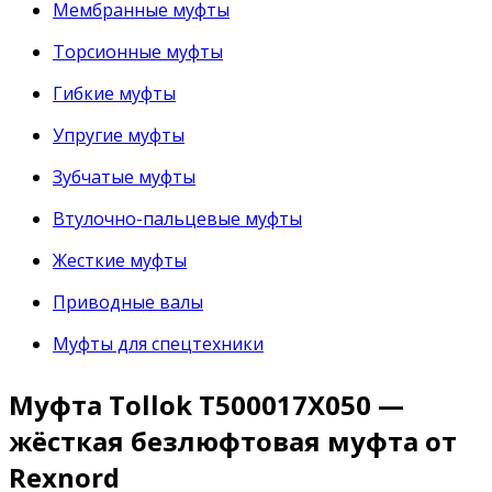
Мембранные муфты
Торсионные муфты
Гибкие муфты
Упругие муфты
Зубчатые муфты
Втулочно-пальцевые муфты
Жесткие муфты
Приводные валы
Муфты для спецтехники
Муфта Tollok T500017X050 —
жёсткая безлюфтовая муфта от
Rexnord