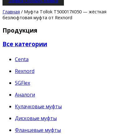
Заявка
Онлайн-заявка
Главная
/ Муфта Tollok T500017X050 — жёсткая
безлюфтовая муфта от Rexnord
Продукция
Все категории
Centa
Rexnord
SGFlex
Аналоги
Кулачковые муфты
Дисковые муфты
Фланцевые муфты