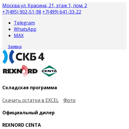
Москва
ул. Красина, 21, этаж 1, пом. 2
+7(495) 902-51-98
+7(499) 641-33-22
Telegram
WhatsApp
MAX
Заявка
Складская программа
Скачать остатки в EXCEL
Фото
Официальный дилер
REXNORD CENTA