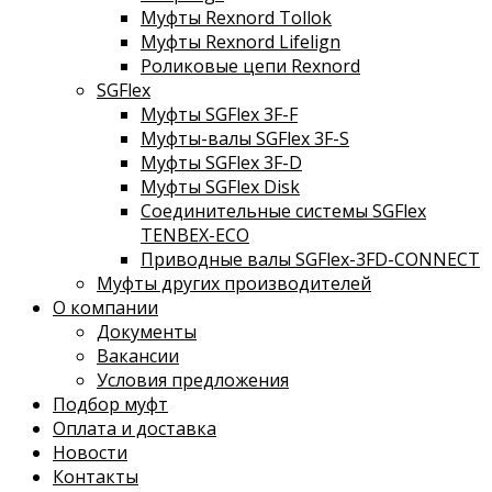
Муфты Rexnord Tollok
Муфты Rexnord Lifelign
Роликовые цепи Rexnord
SGFlex
Муфты SGFlex 3F-F
Муфты-валы SGFlex 3F-S
Муфты SGFlex 3F-D
Муфты SGFlex Disk
Соединительные системы SGFlex
TENBEX-ECO
Приводные валы SGFlex-3FD-CONNECT
Муфты других производителей
О компании
Документы
Вакансии
Условия предложения
Подбор муфт
Оплата и доставка
Новости
Контакты