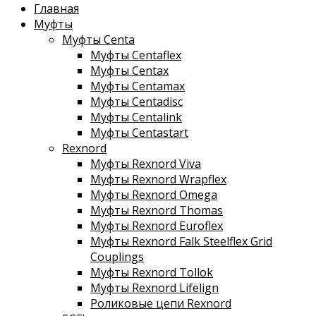
Главная
Муфты
Муфты Centa
Муфты Centaflex
Муфты Centax
Муфты Centamax
Муфты Centadisc
Муфты Centalink
Муфты Centastart
Rexnord
Муфты Rexnord Viva
Муфты Rexnord Wrapflex
Муфты Rexnord Omega
Муфты Rexnord Thomas
Муфты Rexnord Euroflex
Муфты Rexnord Falk Steelflex Grid
Couplings
Муфты Rexnord Tollok
Муфты Rexnord Lifelign
Роликовые цепи Rexnord