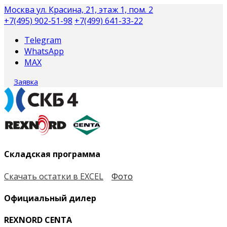
Москва
ул. Красина, 21, этаж 1, пом. 2
+7(495) 902-51-98
+7(499) 641-33-22
Telegram
WhatsApp
MAX
Заявка
Складская программа
Скачать остатки в EXCEL
Фото
Официальный дилер
REXNORD CENTA