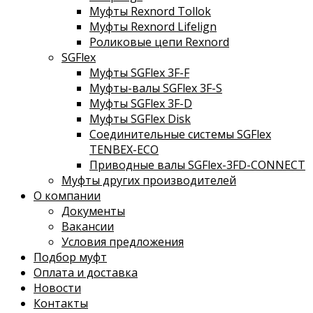
Муфты Rexnord Tollok
Муфты Rexnord Lifelign
Роликовые цепи Rexnord
SGFlex
Муфты SGFlex 3F-F
Муфты-валы SGFlex 3F-S
Муфты SGFlex 3F-D
Муфты SGFlex Disk
Соединительные системы SGFlex
TENBEX-ECO
Приводные валы SGFlex-3FD-CONNECT
Муфты других производителей
О компании
Документы
Вакансии
Условия предложения
Подбор муфт
Оплата и доставка
Новости
Контакты