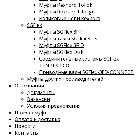
Муфты Rexnord Tollok
Муфты Rexnord Lifelign
Роликовые цепи Rexnord
SGFlex
Муфты SGFlex 3F-F
Муфты-валы SGFlex 3F-S
Муфты SGFlex 3F-D
Муфты SGFlex Disk
Соединительные системы SGFlex
TENBEX-ECO
Приводные валы SGFlex-3FD-CONNECT
Муфты других производителей
О компании
Документы
Вакансии
Условия предложения
Подбор муфт
Оплата и доставка
Новости
Контакты