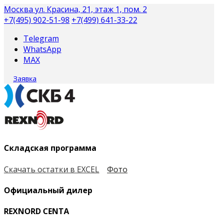
Москва
ул. Красина, 21, этаж 1, пом. 2
+7(495) 902-51-98
+7(499) 641-33-22
Telegram
WhatsApp
MAX
Заявка
Складская программа
Скачать остатки в EXCEL
Фото
Официальный дилер
REXNORD CENTA