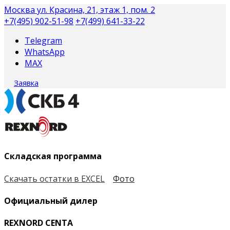
Москва
ул. Красина, 21, этаж 1, пом. 2
+7(495) 902-51-98
+7(499) 641-33-22
Telegram
WhatsApp
MAX
Заявка
Складская программа
Скачать остатки в EXCEL
Фото
Официальный дилер
REXNORD CENTA