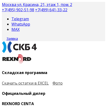
Москва
ул. Красина, 21, этаж 1, пом. 2
+7(495) 902-51-98
+7(499) 641-33-22
Telegram
WhatsApp
MAX
Заявка
Складская программа
Скачать остатки в EXCEL
Фото
Официальный дилер
REXNORD CENTA