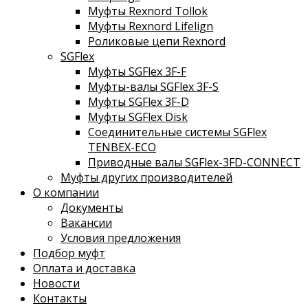
Муфты Rexnord Tollok
Муфты Rexnord Lifelign
Роликовые цепи Rexnord
SGFlex
Муфты SGFlex 3F-F
Муфты-валы SGFlex 3F-S
Муфты SGFlex 3F-D
Муфты SGFlex Disk
Соединительные системы SGFlex
TENBEX-ECO
Приводные валы SGFlex-3FD-CONNECT
Муфты других производителей
О компании
Документы
Вакансии
Условия предложения
Подбор муфт
Оплата и доставка
Новости
Контакты