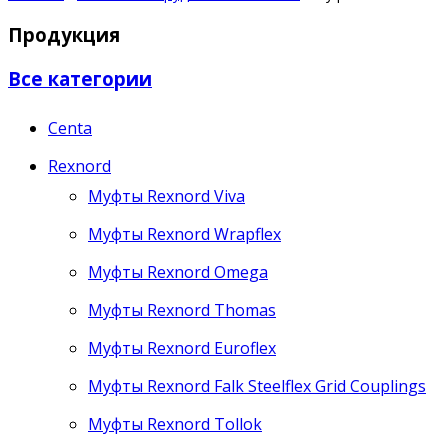
Продукция
Все категории
Centa
Rexnord
Муфты Rexnord Viva
Муфты Rexnord Wrapflex
Муфты Rexnord Omega
Муфты Rexnord Thomas
Муфты Rexnord Euroflex
Муфты Rexnord Falk Steelflex Grid Couplings
Муфты Rexnord Tollok