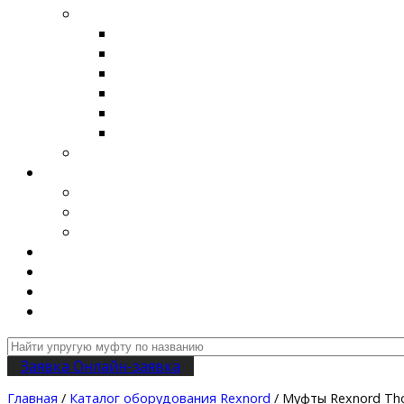
SGFlex
Муфты SGFlex 3F-F
Муфты-валы SGFlex 3F-S
Муфты SGFlex 3F-D
Муфты SGFlex Disk
Соединительные системы SGFlex TENBE
Приводные валы SGFlex-3FD-CONNECT
Муфты других производителей
О компании
Документы
Вакансии
Условия предложения
Подбор муфт
Оплата и доставка
Новости
Контакты
Заявка
Онлайн-заявка
Главная
/
Каталог оборудования Rexnord
/ Муфты Rexnord T