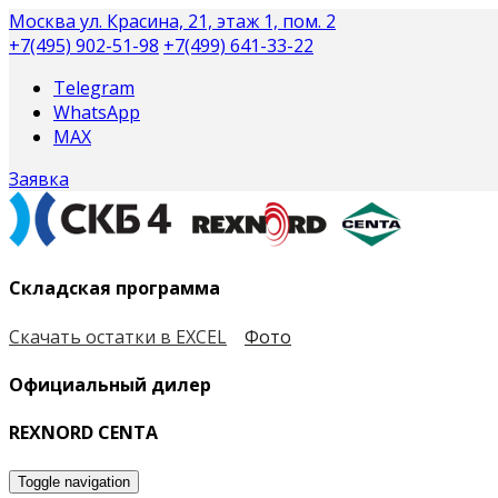
Москва
ул. Красина, 21, этаж 1, пом. 2
+7(495) 902-51-98
+7(499) 641-33-22
Telegram
WhatsApp
MAX
Заявка
Складская программа
Скачать остатки в EXCEL
Фото
Официальный дилер
REXNORD CENTA
Toggle navigation