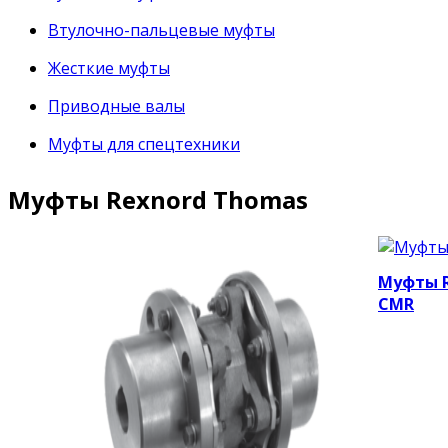
Втулочно-пальцевые муфты
Жесткие муфты
Приводные валы
Муфты для спецтехники
Муфты Rexnord Thomas
Муфты R
CMR