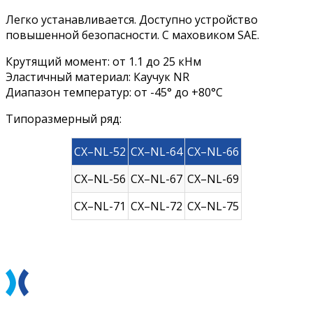
Легко устанавливается. Доступно устройство
повышенной безопасности. С маховиком SAE.
Крутящий момент: от 1.1 до 25 кНм
Эластичный материал: Каучук NR
Диапазон температур: от -45° до +80°C
Типоразмерный ряд:
CX–NL-52
CX–NL-64
CX–NL-66
CX–NL-56
CX–NL-67
CX–NL-69
CX–NL-71
CX–NL-72
CX–NL-75