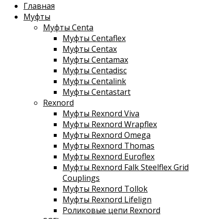
Главная
Муфты
Муфты Centa
Муфты Centaflex
Муфты Centax
Муфты Centamax
Муфты Centadisc
Муфты Centalink
Муфты Centastart
Rexnord
Муфты Rexnord Viva
Муфты Rexnord Wrapflex
Муфты Rexnord Omega
Муфты Rexnord Thomas
Муфты Rexnord Euroflex
Муфты Rexnord Falk Steelflex Grid
Couplings
Муфты Rexnord Tollok
Муфты Rexnord Lifelign
Роликовые цепи Rexnord