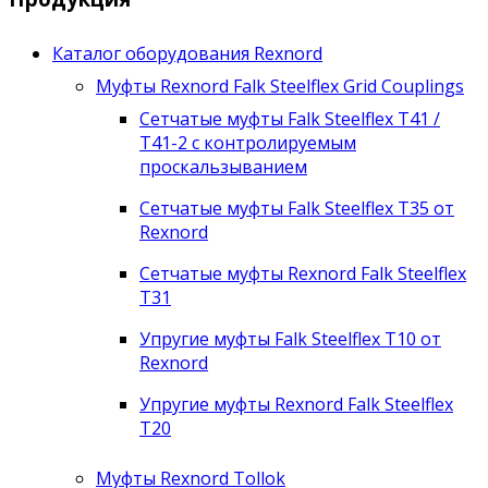
Каталог оборудования Rexnord
Муфты Rexnord Falk Steelflex Grid Couplings
Сетчатые муфты Falk Steelflex T41 /
T41-2 с контролируемым
проскальзыванием
Сетчатые муфты Falk Steelflex T35 от
Rexnord
Сетчатые муфты Rexnord Falk Steelflex
T31
Упругие муфты Falk Steelflex T10 от
Rexnord
Упругие муфты Rexnord Falk Steelflex
T20
Муфты Rexnord Tollok